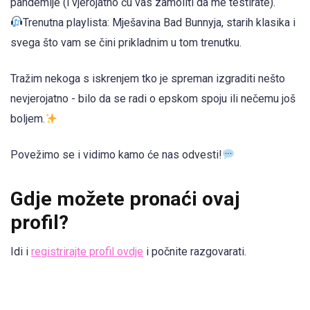
pandemije (i vjerojatno ću vas zamoliti da me testirate).
Trenutna playlista: Mješavina Bad Bunnyja, starih klasika i
svega što vam se čini prikladnim u tom trenutku.
Tražim nekoga s iskrenjem tko je spreman izgraditi nešto
nevjerojatno - bilo da se radi o epskom spoju ili nečemu još
boljem.
Povežimo se i vidimo kamo će nas odvesti!
Gdje možete pronaći ovaj
profil?
Idi i
registrirajte profil ovdje
i počnite razgovarati.