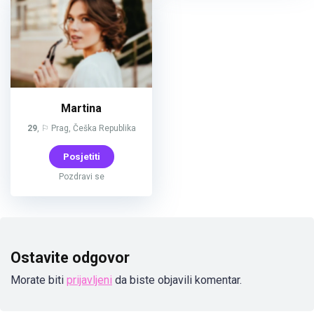
Martina
29
, ⚐ Prag, Češka Republika
Posjetiti
Pozdravi se
Ostavite odgovor
Morate biti
prijavljeni
da biste objavili komentar.