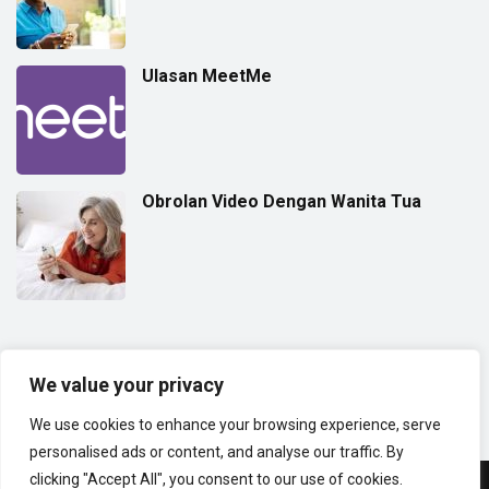
Ulasan MeetMe
Obrolan Video Dengan Wanita Tua
(18+) SANGGAHAN:
Situs web ini ditujukan hanya untuk orang dewasa.
Karena ini adalah situs web kencan dan obrolan video acak yang
We value your privacy
dimaksudkan untuk menghubungkan orang-orang dari seluruh dunia.
We use cookies to enhance your browsing experience, serve
personalised ads or content, and analyse our traffic. By
clicking "Accept All", you consent to our use of cookies.