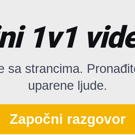
ni 1v1 vid
e sa strancima. Pronađi
uparene ljude.
Započni razgovor