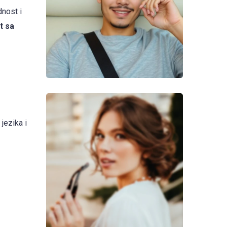
dnost i
t sa
jezika i