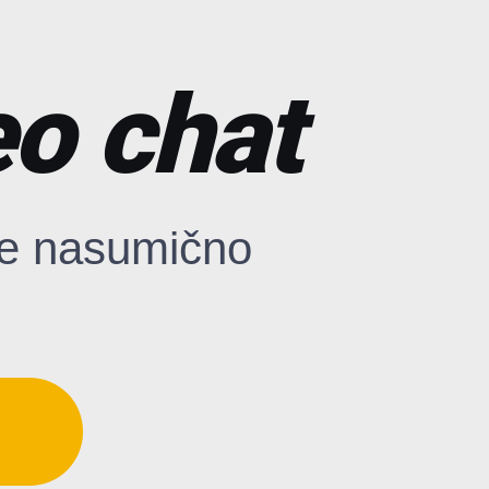
eo chat
te nasumično