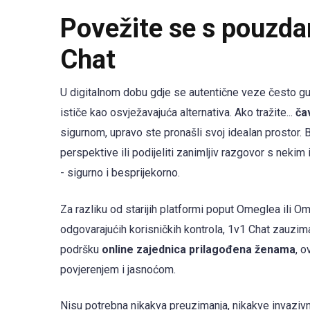
Povežite se s pouzda
Chat
U digitalnom dobu gdje se autentične veze često gub
ističe kao osvježavajuća alternativa. Ako tražite...
ča
sigurnom, upravo ste pronašli svoj idealan prostor. B
perspektive ili podijeliti zanimljiv razgovor s neki
- sigurno i besprijekorno.
Za razliku od starijih platformi poput Omeglea ili O
odgovarajućih korisničkih kontrola, 1v1 Chat zauzi
podršku
online zajednica prilagođena ženama
, 
povjerenjem i jasnoćom.
Nisu potrebna nikakva preuzimanja, nikakve invazivn