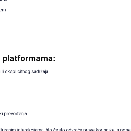
jem
im platformama:
li eksplicitnog sadržaja
jki prevođenja
ltriranim interakcijama, što često odvraća prave korisnike, a pos