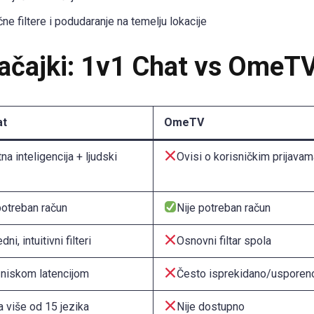
e filtere i podudaranje na temelju lokacije
načajki: 1v1 Chat vs OmeT
at
OmeTV
na inteligencija + ljudski
Ovisi o korisničkim prijava
potreban račun
Nije potreban račun
ni, intuitivni filteri
Osnovni filtar spola
niskom latencijom
Često isprekidano/usporen
a više od 15 jezika
Nije dostupno