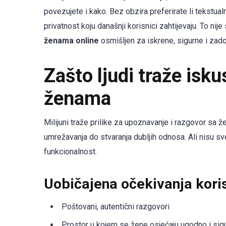
povezujete i kako. Bez obzira preferirate li tekstualn
privatnost koju današnji korisnici zahtijevaju. To nije
ženama online
osmišljen za iskrene, sigurne i zadov
Zašto ljudi traže isk
ženama
Milijuni traže prilike za upoznavanje i razgovor sa že
umrežavanja do stvaranja dubljih odnosa. Ali nisu sv
funkcionalnost.
Uobičajena očekivanja kori
Poštovani, autentični razgovori
Prostor u kojem se žene osjećaju ugodno i sig