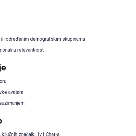
 ili određenim demografskim skupinama
gionalnu relevantnost
je
oru
avke avatara
preuzimanjem
o
ključnih značajki 1v1 Chat-a