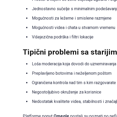
Jednostavno sučelje s minimalnim podešavan
Mogućnosti za ležerne i smislene razmjene
Mogućnosti videa i chata u stvarnom vremenu
Višejezična podrška i filtri lokacije
Tipični problemi sa starij
Loša moderacija koja dovodi do uznemiravanja i
Preplavljeno botovima i neželjenom poštom
Ograničena kontrola nad tim s kim razgovarate
Negostoljubivo okruženje za korisnice
Nedostatak kvalitete videa, stabilnosti i znača
Platforme poput
Omegle
postali su poznati po nefi