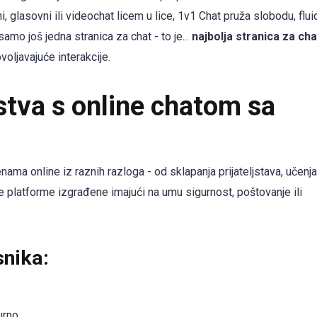
i, glasovni ili videochat licem u lice, 1v1 Chat pruža slobodu, flui
 samo još jedna stranica za chat - to je...
najbolja stranica za cha
oljavajuće interakcije.
ustva s online chatom sa
nama online iz raznih razloga - od sklapanja prijateljstava, učenja 
e platforme izgrađene imajući na umu sigurnost, poštovanje ili
snika:
urno