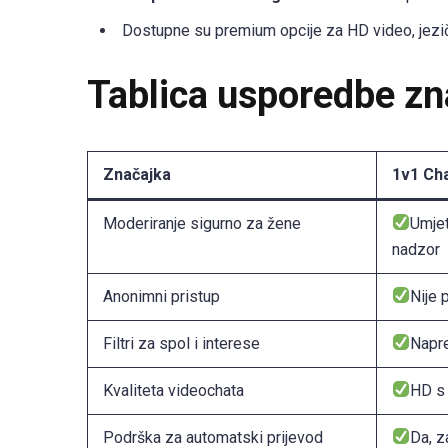
Dostupne su premium opcije za HD video, jezičn
Tablica usporedbe z
Značajka
1v1 Ch
Moderiranje sigurno za žene
Umjet
nadzor
Anonimni pristup
Nije 
Filtri za spol i interese
Napred
Kvaliteta videochata
HD s 
Podrška za automatski prijevod
Da, z