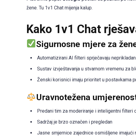
žene. Tu 1v1 Chat mijenja kalup.
Kako 1v1 Chat rješav
Sigurnosne mjere za žen
Automatizirani AI filteri sprječavaju neprikladan 
Sustav izvještavanja u stvarnom vremenu za blo
Ženski korisnici imaju prioritet u postavkama pr
Uravnotežena umjerenos
Predani tim za moderiranje i inteligentni filteri
Sadržaj je brzo označen i pregledan
Jasne smjernice zajednice osmišljene imajući 