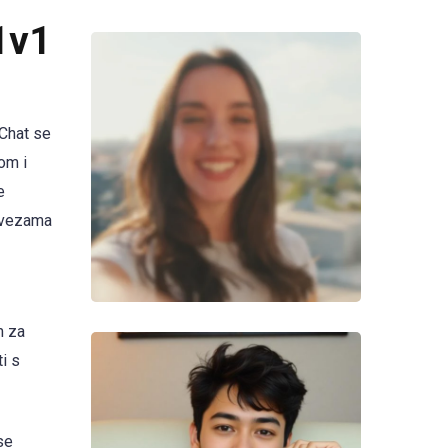
1v1
 Chat se
om i
e
m vezama
m za
i s
se