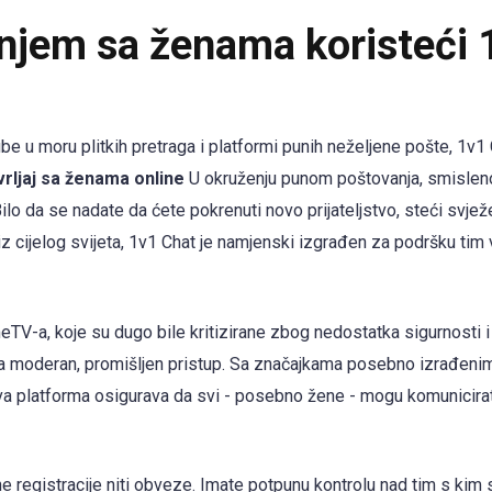
njem sa ženama koristeći 
e u moru plitkih pretraga i platformi punih neželjene pošte, 1v1
vrljaj sa ženama online
U okruženju punom poštovanja, smislen
ilo da se nadate da ćete pokrenuti novo prijateljstvo, steći svjež
m iz cijelog svijeta, 1v1 Chat je namjenski izgrađen za podršku ti
meTV-a, koje su dugo bile kritizirane zbog nedostatka sigurnosti i
ma moderan, promišljen pristup. Sa značajkama posebno izrađeni
ova platforma osigurava da svi - posebno žene - mogu komunicirat
e registracije niti obveze. Imate potpunu kontrolu nad tim s kim 