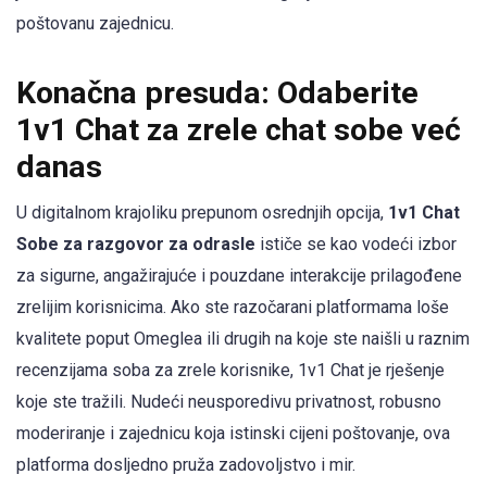
poštovanu zajednicu.
Konačna presuda: Odaberite
1v1 Chat za zrele chat sobe već
danas
U digitalnom krajoliku prepunom osrednjih opcija,
1v1 Chat
Sobe za razgovor za odrasle
ističe se kao vodeći izbor
za sigurne, angažirajuće i pouzdane interakcije prilagođene
zrelijim korisnicima. Ako ste razočarani platformama loše
kvalitete poput Omeglea ili drugih na koje ste naišli u raznim
recenzijama soba za zrele korisnike, 1v1 Chat je rješenje
koje ste tražili. Nudeći neusporedivu privatnost, robusno
moderiranje i zajednicu koja istinski cijeni poštovanje, ova
platforma dosljedno pruža zadovoljstvo i mir.