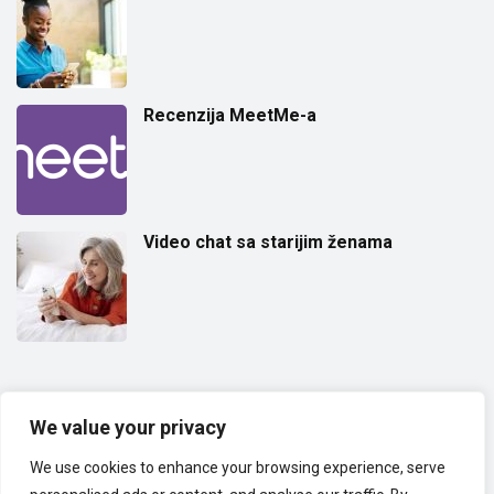
Recenzija MeetMe-a
Video chat sa starijim ženama
(18+) ODRICANJE OD ODGOVORNOSTI:
Ova web stranica namijenjena
je samo odraslima. Riječ je o web stranici za upoznavanje i video chat s
We value your privacy
nasumičnom vezom, namijenjenoj povezivanju ljudi iz cijelog svijeta.
We use cookies to enhance your browsing experience, serve