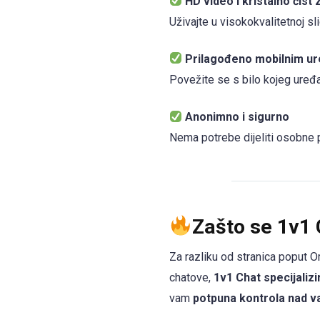
HD video i kristalno čist
Uživajte u visokokvalitetnoj sli
Prilagođeno mobilnim ur
Povežite se s bilo kojeg uređaja
Anonimno i sigurno
Nema potrebe dijeliti osobne p
Zašto se 1v1 
Za razliku od stranica poput 
chatove,
1v1 Chat specijalizi
vam
potpuna kontrola nad v