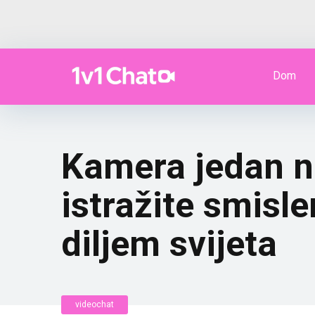
Dom
Kamera jedan na
istražite smis
diljem svijeta
videochat