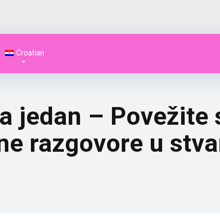
Croatian
 jedan – Povežite se
lene razgovore u st