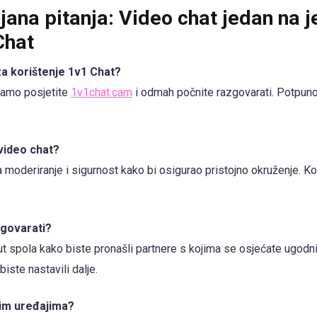
jana pitanja: Video chat jedan na 
Chat
 za korištenje 1v1 Chat?
 Samo posjetite
1v1chat.cam
i odmah počnite razgovarati. Potpuno
 video chat?
a moderiranje i sigurnost kako bi osigurao pristojno okruženje. Ko
azgovarati?
ut spola kako biste pronašli partnere s kojima se osjećate ugodn
biste nastavili dalje.
nim uređajima?