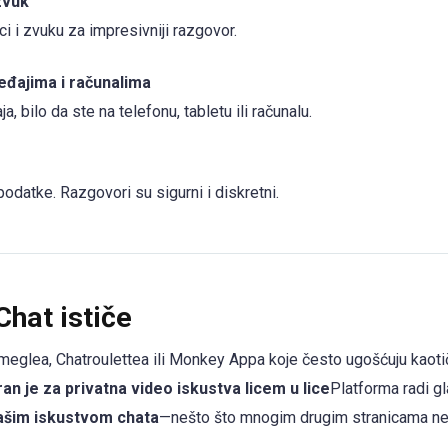
 zvuk
ci i zvuku za impresivniji razgovor.
eđajima i računalima
, bilo da ste na telefonu, tabletu ili računalu.
odatke. Razgovori su sigurni i diskretni.
Chat ističe
Omeglea, Chatroulettea ili Monkey Appa koje često ugošćuju kaoti
ran je za privatna video iskustva licem u lice
Platforma radi gl
ašim iskustvom chata
—nešto što mnogim drugim stranicama ne