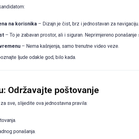
 kandidatom:
na na korisnika
– Dizajn je čist, brz i jednostavan za navigaciju.
st
– To je zabavan prostor, ali i siguran. Neprimjereno ponašanje
m vremenu
– Nema kašnjenja, samo trenutne video veze.
znajte ljude odakle god, bilo kada.
u: Održavajte poštovanje
za sve, slijedite ova jednostavna pravila:
tovanja.
ladnog ponašanja.