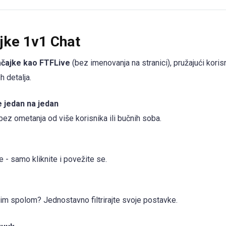
jke 1v1 Chat
ačajke kao FTFLive
(bez imenovanja na stranici), pružajući kori
h detalja.
 jedan na jedan
 bez ometanja od više korisnika ili bučnih soba.
e - samo kliknite i povežite se.
nim spolom? Jednostavno filtrirajte svoje postavke.