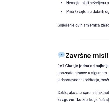
Nemojte slati neželjenu p
Pridržavajte se dobnih o
Slijeđenje ovih smjernica zaj
Završne misl
1v1 Chat je jedna od najbol
upoznate strance u sigurnom, v
jednostavnost korištenja, moć
Dakle, ako ste spremni iskusi
razgovor
Tko zna koga ćeš s