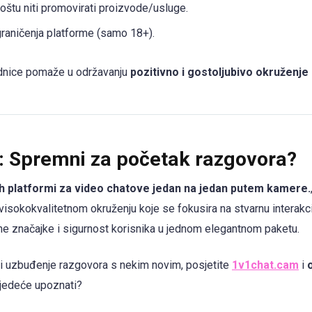
oštu niti promovirati proizvode/usluge.
graničenja platforme (samo 18+).
ednice pomaže u održavanju
pozitivno i gostoljubivo okruženje
i: Spremni za početak razgovora?
jih platformi za video chatove jedan na jedan putem kamere.
isokokvalitetnom okruženju koje se fokusira na stvarnu interakcij
ne značajke i sigurnost korisnika u jednom elegantnom paketu.
ti uzbuđenje razgovora s nekim novim, posjetite
1v1chat.cam
i
ljedeće upoznati?