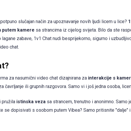
 potpuno slučajan način za upoznavanje novih ljudi licem u lice?
1
an putem kamere
sa strancima iz cijelog svijeta. Bilo da ste ras
lo lagane zabave, 1v1 Chat nudi besprijekorno, sigurno i uzbudljiv
ideo chat.
at?
rma za nasumični video chat dizajnirana za
interakcije s kame
 čavrljanje ili grupnih razgovora. Samo vi i još jedna osoba, lice
 pružila
istinska veza
sa strancem, trenutno i anonimno. Samo j
te se dopisivati s osobom putem Vibea? Samo pritisnite "dalje" i n