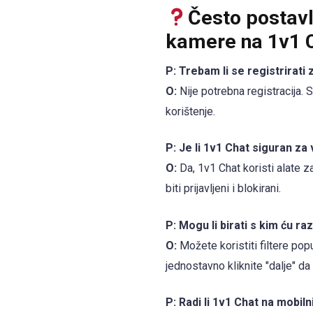
Često postavl
kamere na 1v1 
P: Trebam li se registrirati
O:
Nije potrebna registracija.
korištenje.
P: Je li 1v1 Chat siguran za
O:
Da, 1v1 Chat koristi alate z
biti prijavljeni i blokirani.
P: Mogu li birati s kim ću r
O:
Možete koristiti filtere pop
jednostavno kliknite "dalje" da 
P: Radi li 1v1 Chat na mobil