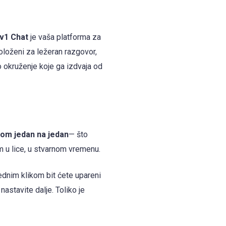
v1 Chat
je vaša platforma za
položeni za ležeran razgovor,
o okruženje koje ga izdvaja od
rom jedan na jedan
— što
m u lice, u stvarnom vremenu.
ednim klikom bit ćete upareni
astavite dalje. Toliko je