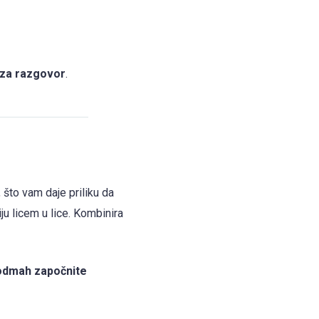
 za razgovor
.
, što vam daje priliku da
u licem u lice. Kombinira
odmah započnite