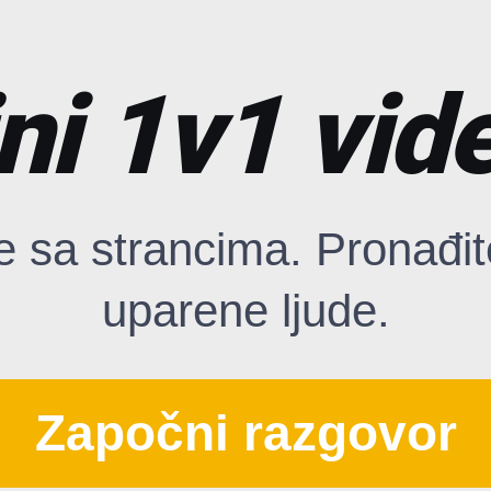
ni 1v1 vid
e sa strancima. Pronađi
uparene ljude.
Započni razgovor