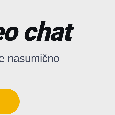
eo chat
te nasumično