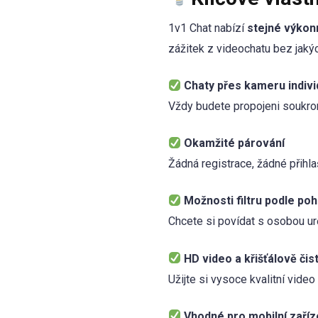
1v1 Chat nabízí
stejné výkon
zážitek z videochatu bez jakýc
Chaty přes kameru indivi
Vždy budete propojeni soukrom
Okamžité párování
Žádná registrace, žádné přihlaš
Možnosti filtru podle poh
Chcete si povídat s osobou urč
HD video a křišťálově čis
Užijte si vysoce kvalitní video 
Vhodné pro mobilní zaříz