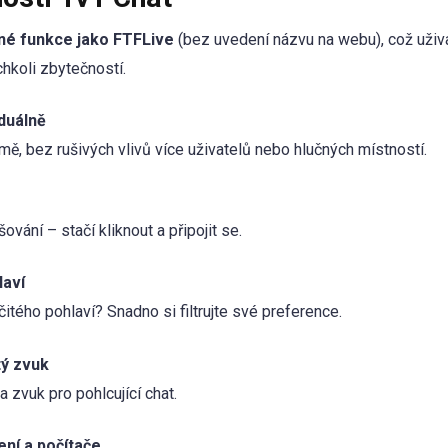
né funkce jako FTFLive
(bez uvedení názvu na webu), což uži
hkoli zbytečností.
duálně
ě, bez rušivých vlivů více uživatelů nebo hlučných místností.
ování – stačí kliknout a připojit se.
laví
itého pohlaví? Snadno si filtrujte své preference.
tý zvuk
a zvuk pro pohlcující chat.
ení a počítače