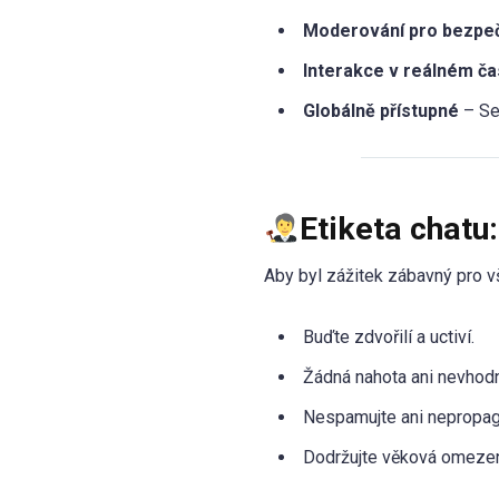
Moderování pro bezpe
Interakce v reálném č
Globálně přístupné
– Se
Etiketa chatu
Aby byl zážitek zábavný pro vš
Buďte zdvořilí a uctiví.
Žádná nahota ani nevhodn
Nespamujte ani nepropag
Dodržujte věková omezen