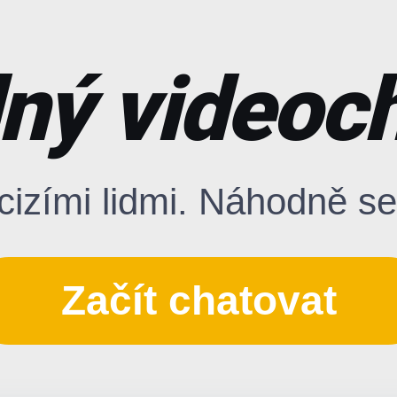
ný videoch
cizími lidmi. Náhodně se
Začít chatovat