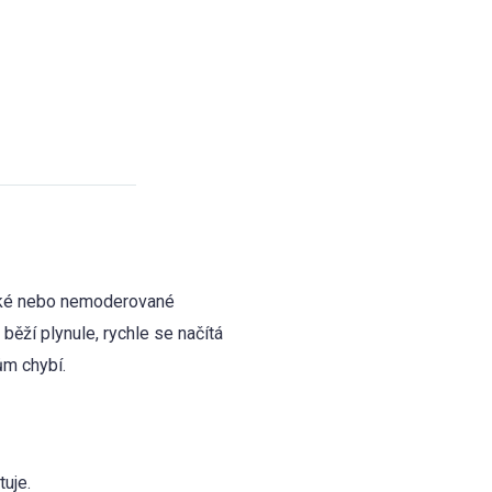
ické nebo nemoderované
běží plynule, rychle se načítá
m chybí.
tuje.