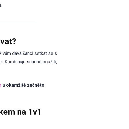
u
.
ovat?
ož vám dává šanci setkat se s
ci. Kombinuje snadné použití,
m
a
okamžitě začněte
ěkem na 1v1