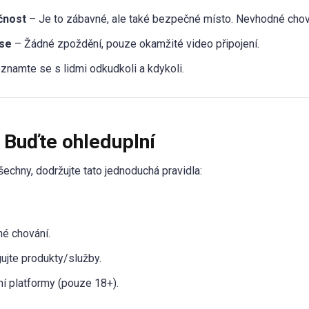
čnost
– Je to zábavné, ale také bezpečné místo. Nevhodné chová
ase
– Žádné zpoždění, pouze okamžité video připojení.
znamte se s lidmi odkudkoli a kdykoli.
: Buďte ohleduplní
echny, dodržujte tato jednoduchá pravidla:
é chování.
ujte produkty/služby.
í platformy (pouze 18+).