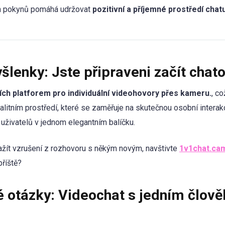
ch pokynů pomáhá udržovat
pozitivní a příjemné prostředí chat
lenky: Jste připraveni začít chat
ších platforem pro individuální videohovory přes kameru.
, c
litním prostředí, které se zaměřuje na skutečnou osobní interak
živatelů v jednom elegantním balíčku.
zažít vzrušení z rozhovoru s někým novým, navštivte
1v1chat.ca
příště?
é otázky: Videochat s jedním člov