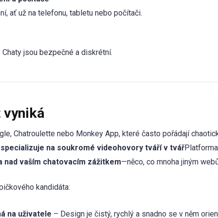
ní, ať už na telefonu, tabletu nebo počítači.
. Chaty jsou bezpečné a diskrétní.
 vyniká
egle, Chatroulette nebo Monkey App, které často pořádají chaot
 specializuje na soukromé videohovory tváří v tvář
Platforma 
la nad vaším chatovacím zážitkem
—něco, co mnoha jiným webů
špičkového kandidáta:
 na uživatele
– Design je čistý, rychlý a snadno se v něm orien