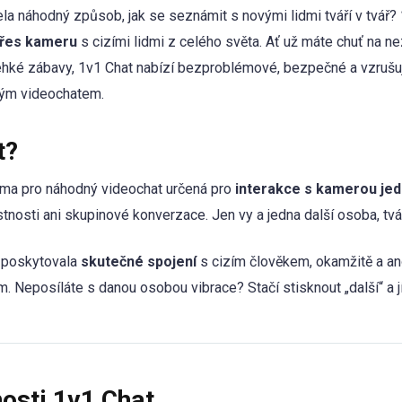
la náhodný způsob, jak se seznámit s novými lidmi tváří v tvář?
 přes kameru
s cizími lidmi z celého světa. Ať už máte chuť na 
lehké zábavy, 1v1 Chat nabízí bezproblémové, bezpečné a vzrušující
ným videochatem.
t?
orma pro náhodný videochat určená pro
interakce s kamerou jed
nosti ani skupinové konverzace. Jen vy a jedna další osoba, tvář
y poskytovala
skutečné spojení
s cizím člověkem, okamžitě a a
m. Neposíláte s danou osobou vibrace? Stačí stisknout „další“ a jí
nosti 1v1 Chat