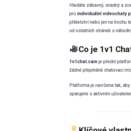
Hledáte zábavný, snadný a zce
pro
individuální videochaty
přátelství nebo jen na trochu 
od ostatních stránek s náhod
Co je 1v1 Cha
1v1chat.cam
je přední platf
žádné přeplněné chatovací míst
Platforma je navržena tak, ab
spárujete s aktivním uživatele
Klíčové vlast