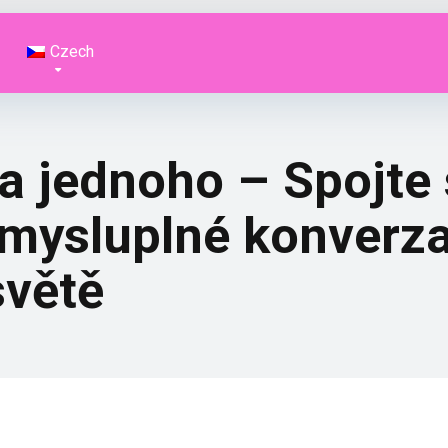
Czech
 jednoho – Spojte s
mysluplné konverza
světě