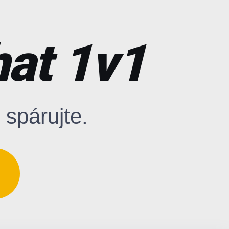
at 1v1
 spárujte.