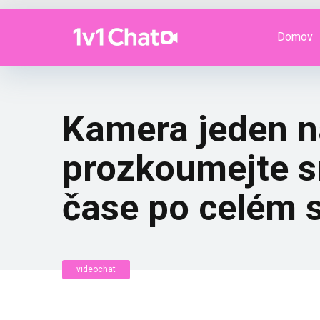
Domov
Kamera jeden na
prozkoumejte s
čase po celém 
videochat