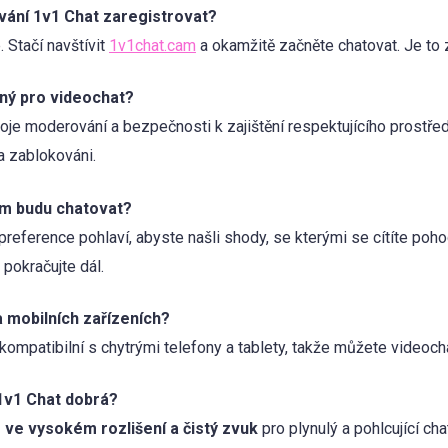
vání 1v1 Chat zaregistrovat?
 Stačí navštívit
1v1chat.cam
a okamžitě začněte chatovat. Je to
ný pro videochat?
je moderování a bezpečnosti k zajištění respektujícího prostředí.
a zablokováni.
ým budu chatovat?
 preference pohlaví, abyste našli shody, se kterými se cítíte poho
 pokračujte dál.
 mobilních zařízeních?
ompatibilní s chytrými telefony a tablety, takže můžete videocha
 1v1 Chat dobrá?
 ve vysokém rozlišení a čistý zvuk
pro plynulý a pohlcující cha