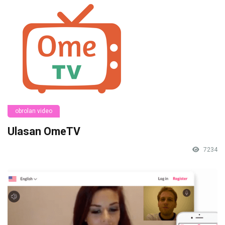
obrolan video
Ulasan OmeTV
7234