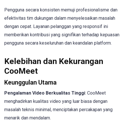
Pengguna secara konsisten memuji profesionalisme dan
efektivitas tim dukungan dalam menyelesaikan masalah
dengan cepat. Layanan pelanggan yang responsif ini
memberikan kontribusi yang signifikan terhadap kepuasan
pengguna secara keseluruhan dan keandalan platform.
Kelebihan dan Kekurangan
CooMeet
Keunggulan Utama
Pengalaman Video Berkualitas Tinggi
: CooMeet
menghadirkan kualitas video yang luar biasa dengan
masalah teknis minimal, menciptakan percakapan yang
menarik dan mendalam.