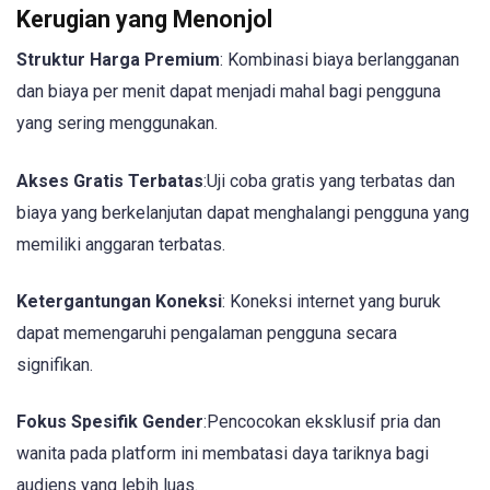
Kerugian yang Menonjol
Struktur Harga Premium
: Kombinasi biaya berlangganan
dan biaya per menit dapat menjadi mahal bagi pengguna
yang sering menggunakan.
Akses Gratis Terbatas
:Uji coba gratis yang terbatas dan
biaya yang berkelanjutan dapat menghalangi pengguna yang
memiliki anggaran terbatas.
Ketergantungan Koneksi
: Koneksi internet yang buruk
dapat memengaruhi pengalaman pengguna secara
signifikan.
Fokus Spesifik Gender
:Pencocokan eksklusif pria dan
wanita pada platform ini membatasi daya tariknya bagi
audiens yang lebih luas.