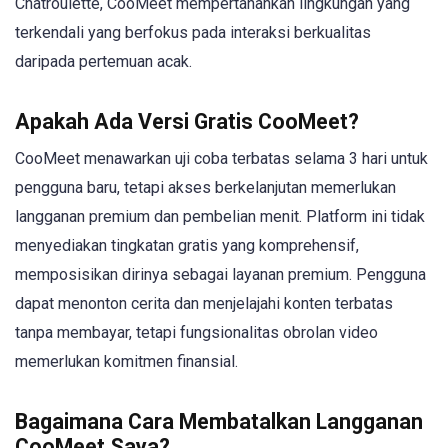
Chatroulette, CooMeet mempertahankan lingkungan yang
terkendali yang berfokus pada interaksi berkualitas
daripada pertemuan acak.
Apakah Ada Versi Gratis CooMeet?
CooMeet menawarkan uji coba terbatas selama 3 hari untuk
pengguna baru, tetapi akses berkelanjutan memerlukan
langganan premium dan pembelian menit. Platform ini tidak
menyediakan tingkatan gratis yang komprehensif,
memposisikan dirinya sebagai layanan premium. Pengguna
dapat menonton cerita dan menjelajahi konten terbatas
tanpa membayar, tetapi fungsionalitas obrolan video
memerlukan komitmen finansial.
Bagaimana Cara Membatalkan Langganan
CooMeet Saya?