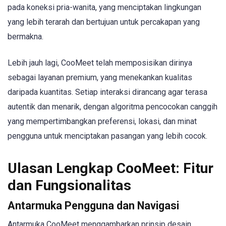
pada koneksi pria-wanita, yang menciptakan lingkungan
yang lebih terarah dan bertujuan untuk percakapan yang
bermakna.
Lebih jauh lagi, CooMeet telah memposisikan dirinya
sebagai layanan premium, yang menekankan kualitas
daripada kuantitas. Setiap interaksi dirancang agar terasa
autentik dan menarik, dengan algoritma pencocokan canggih
yang mempertimbangkan preferensi, lokasi, dan minat
pengguna untuk menciptakan pasangan yang lebih cocok.
Ulasan Lengkap CooMeet: Fitur
dan Fungsionalitas
Antarmuka Pengguna dan Navigasi
Antarmuka CooMeet menggambarkan prinsip desain