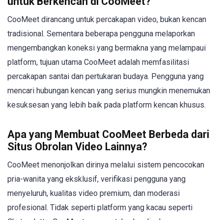
untuk Berkencan di CooMeet?
CooMeet dirancang untuk percakapan video, bukan kencan
tradisional. Sementara beberapa pengguna melaporkan
mengembangkan koneksi yang bermakna yang melampaui
platform, tujuan utama CooMeet adalah memfasilitasi
percakapan santai dan pertukaran budaya. Pengguna yang
mencari hubungan kencan yang serius mungkin menemukan
kesuksesan yang lebih baik pada platform kencan khusus.
Apa yang Membuat CooMeet Berbeda dari
Situs Obrolan Video Lainnya?
CooMeet menonjolkan dirinya melalui sistem pencocokan
pria-wanita yang eksklusif, verifikasi pengguna yang
menyeluruh, kualitas video premium, dan moderasi
profesional. Tidak seperti platform yang kacau seperti