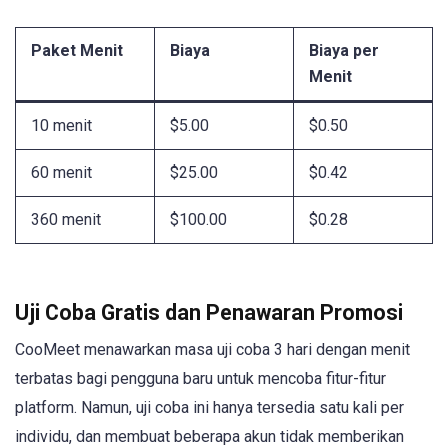
Paket Menit
Biaya
Biaya per
Menit
10 menit
$5.00
$0.50
60 menit
$25.00
$0.42
360 menit
$100.00
$0.28
Uji Coba Gratis dan Penawaran Promosi
CooMeet menawarkan masa uji coba 3 hari dengan menit
terbatas bagi pengguna baru untuk mencoba fitur-fitur
platform. Namun, uji coba ini hanya tersedia satu kali per
individu, dan membuat beberapa akun tidak memberikan