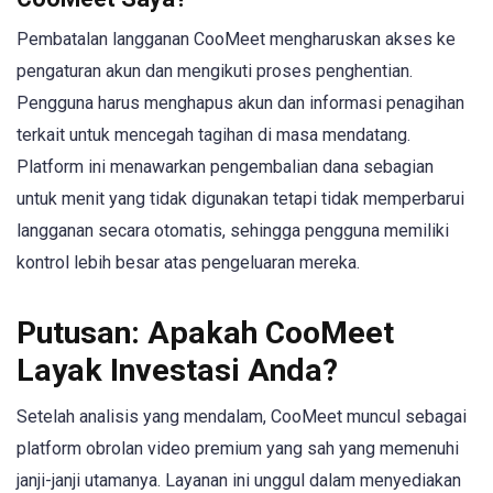
Pembatalan langganan CooMeet mengharuskan akses ke
pengaturan akun dan mengikuti proses penghentian.
Pengguna harus menghapus akun dan informasi penagihan
terkait untuk mencegah tagihan di masa mendatang.
Platform ini menawarkan pengembalian dana sebagian
untuk menit yang tidak digunakan tetapi tidak memperbarui
langganan secara otomatis, sehingga pengguna memiliki
kontrol lebih besar atas pengeluaran mereka.
Putusan: Apakah CooMeet
Layak Investasi Anda?
Setelah analisis yang mendalam, CooMeet muncul sebagai
platform obrolan video premium yang sah yang memenuhi
janji-janji utamanya. Layanan ini unggul dalam menyediakan