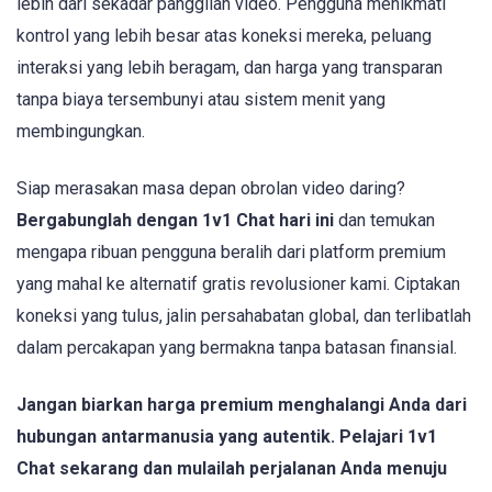
lebih dari sekadar panggilan video. Pengguna menikmati
kontrol yang lebih besar atas koneksi mereka, peluang
interaksi yang lebih beragam, dan harga yang transparan
tanpa biaya tersembunyi atau sistem menit yang
membingungkan.
Siap merasakan masa depan obrolan video daring?
Bergabunglah dengan 1v1 Chat hari ini
dan temukan
mengapa ribuan pengguna beralih dari platform premium
yang mahal ke alternatif gratis revolusioner kami. Ciptakan
koneksi yang tulus, jalin persahabatan global, dan terlibatlah
dalam percakapan yang bermakna tanpa batasan finansial.
Jangan biarkan harga premium menghalangi Anda dari
hubungan antarmanusia yang autentik. Pelajari 1v1
Chat sekarang dan mulailah perjalanan Anda menuju