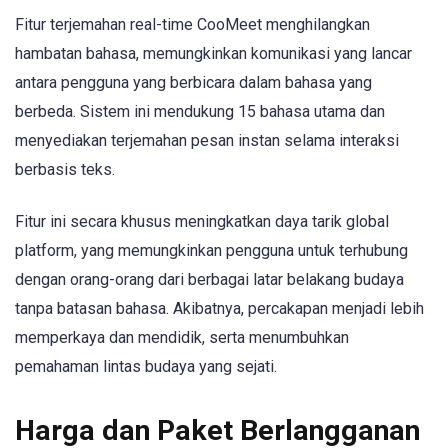
Fitur terjemahan real-time CooMeet menghilangkan
hambatan bahasa, memungkinkan komunikasi yang lancar
antara pengguna yang berbicara dalam bahasa yang
berbeda. Sistem ini mendukung 15 bahasa utama dan
menyediakan terjemahan pesan instan selama interaksi
berbasis teks.
Fitur ini secara khusus meningkatkan daya tarik global
platform, yang memungkinkan pengguna untuk terhubung
dengan orang-orang dari berbagai latar belakang budaya
tanpa batasan bahasa. Akibatnya, percakapan menjadi lebih
memperkaya dan mendidik, serta menumbuhkan
pemahaman lintas budaya yang sejati.
Harga dan Paket Berlangganan