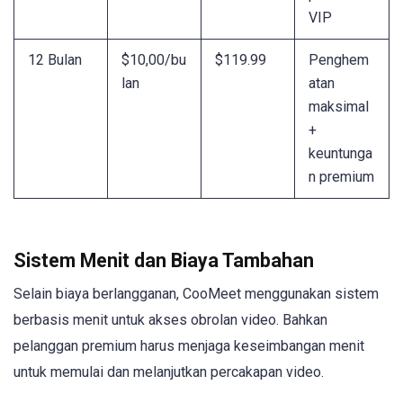
VIP
12 Bulan
$10,00/bu
$119.99
Penghem
lan
atan
maksimal
+
keuntunga
n premium
Sistem Menit dan Biaya Tambahan
Selain biaya berlangganan, CooMeet menggunakan sistem
berbasis menit untuk akses obrolan video. Bahkan
pelanggan premium harus menjaga keseimbangan menit
untuk memulai dan melanjutkan percakapan video.