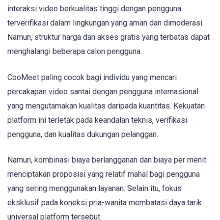
interaksi video berkualitas tinggi dengan pengguna
terverifikasi dalam lingkungan yang aman dan dimoderasi.
Namun, struktur harga dan akses gratis yang terbatas dapat
menghalangi beberapa calon pengguna.
CooMeet paling cocok bagi individu yang mencari
percakapan video santai dengan pengguna internasional
yang mengutamakan kualitas daripada kuantitas. Kekuatan
platform ini terletak pada keandalan teknis, verifikasi
pengguna, dan kualitas dukungan pelanggan.
Namun, kombinasi biaya berlangganan dan biaya per menit
menciptakan proposisi yang relatif mahal bagi pengguna
yang sering menggunakan layanan. Selain itu, fokus
eksklusif pada koneksi pria-wanita membatasi daya tarik
universal platform tersebut.