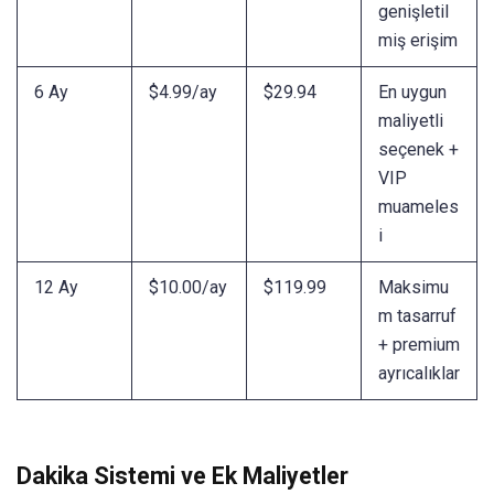
genişletil
miş erişim
6 Ay
$4.99/ay
$29.94
En uygun
maliyetli
seçenek +
VIP
muameles
i
12 Ay
$10.00/ay
$119.99
Maksimu
m tasarruf
+ premium
ayrıcalıklar
Dakika Sistemi ve Ek Maliyetler