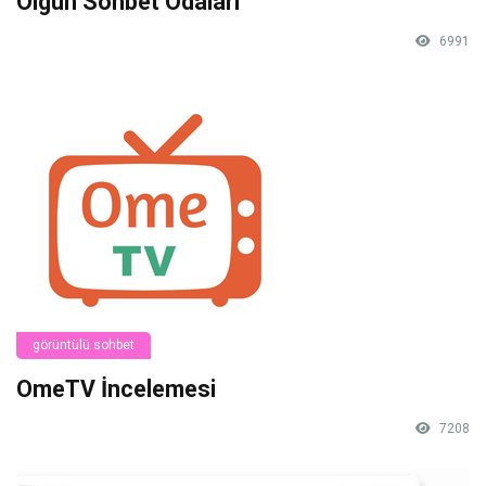
Olgun Sohbet Odaları
6991
görüntülü sohbet
OmeTV İncelemesi
7208