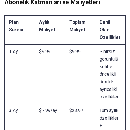
Abonelik Katmanları ve Maliyetleri
Plan
Aylık
Toplam
Dahil
Süresi
Maliyet
Maliyet
Olan
Özellikler
1 Ay
$9.99
$9.99
Sınırsız
görüntülü
sohbet,
öncelikli
destek,
ayrıcalıklı
özellikler
3 Ay
$7.99/ay
$23.97
Tüm aylık
özellikler
+