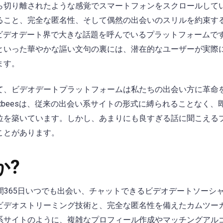
ら切り離されたような感覚でスマートフォンをスクロールして
ること、完全な匿名性、そして偶然の出会いのスリルを約束す
以来、ビデオデート界で大きな話題を呼んでいるプラットフォームで
といった華やかな謳い文句の裏には、潜在的なユーザーが実際
ます。
て、ビデオデートプラットフォームは私たちの出会い方に革命
rtbeesは、従来の出会い系サイトの形式に縛られることなく、
位を築いています。しかし、あまりにも良すぎる話に聞こえる
ことがあります。
か?
24時間365日いつでも出会い、チャットできるビデオデートソーシ
ビデオストリーミング技術と、完全な匿名性を備えたカムツー
系サイトのように、複雑なプロフィール作成やマッチングアル