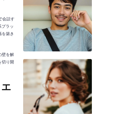
で会話す
系プラッ
係を築き
の壁を解
を切り開
リエ