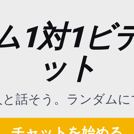
ム1対1ビ
ット
人と話そう。ランダムに
チャットを始める