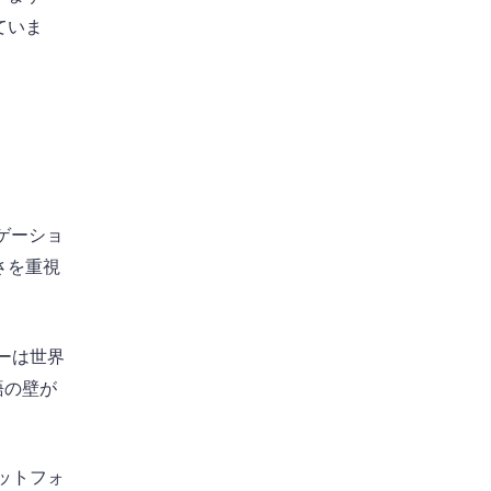
ていま
ビゲーショ
さを重視
ーは世界
語の壁が
ットフォ