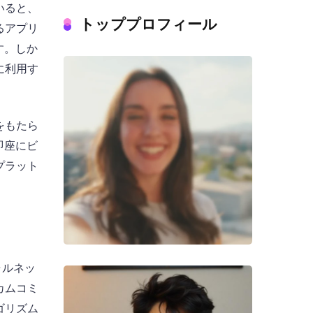
いると、
トッププロフィール
るアプリ
す。しか
に利用す
をもたら
即座にビ
プラット
ャルネッ
カムコミ
ゴリズム