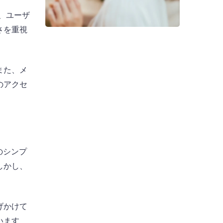
り、ユーザ
さを重視
また、メ
のアクセ
のシンプ
しかし、
げかけて
います