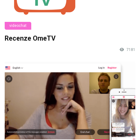
videochat
Recenze OmeTV
7181