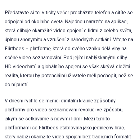
Představte si to: v tichý večer procházíte telefon a cítíte se
odpojeni od okolního světa. Najednou narazíte na aplikaci,
která slibuje okamžité video spojení s lidmi z celého světa,
úplnou anonymitu a vzrušení z náhodných setkání. Vítejte na
Flirtbees – platformě, která od svého vzniku dělá vlny na
scéně video seznamování. Pod jejími nablýskanými sliby
HD videochatů a globálního spojení se však skrývá složitá
realita, kterou by potenciální uživatelé měli pochopit, než se
do ní pustí.
V dnešní rychle se měnící digitální krajině způsobily
platformy pro video seznamování revoluci ve způsobu,
jakým se setkáváme s novými lidmi. Mezi těmito
platformami se Flirtbees etablovala jako jedinečný hráč,
který nabízí okamžité video spojení bez tradičních formalit