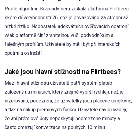
Podle algoritmu Scamadviseru získala platforma Flirtbees
skóre důvěryhodnosti 76, což je považováno za střední až
nízké riziko. Nedostatek adekvátních ověřovacích opatření
však platformě činí zranitelnou vůči podvodníkům a
falešným profilům. Uživatelé by měli být při interakcích
opatrní a ostražití.
Jaké jsou hlavní stížnosti na Flirtbees?
Mezi hlavní stížnosti uživatelů patří systém plateb
založený na minutách, který zřejmě vyprší rychleji, než je
inzerováno, podezření, že uživatelky jsou placené umělkyně,
a tlak na nákup prémiových funkcí. Uživatelé navíc uvádějí,
že ani prémiové účty neposkytují neomezené minuty a
často omezují konverzace na pouhých 10 minut.