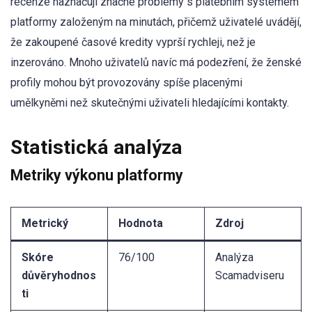
recenze naznačují značné problémy s platebním systémem
platformy založeným na minutách, přičemž uživatelé uvádějí,
že zakoupené časové kredity vyprší rychleji, než je
inzerováno. Mnoho uživatelů navíc má podezření, že ženské
profily mohou být provozovány spíše placenými
umělkyněmi než skutečnými uživateli hledajícími kontakty.
Statistická analýza
Metriky výkonu platformy
Metrický
Hodnota
Zdroj
Skóre
76/100
Analýza
důvěryhodnos
Scamadviseru
ti