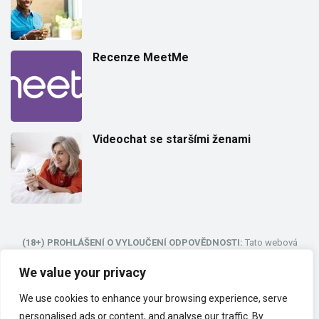
Recenze MeetMe
Videochat se staršími ženami
(18+) PROHLÁŠENÍ O VYLOUČENÍ ODPOVĚDNOSTI:
Tato webová
stránka je určena pouze pro dospělé. Jedná se o seznamovací
webovou stránku a web pro náhodný videochat, jehož cílem je propojit
We value your privacy
lidi z celého světa.
We use cookies to enhance your browsing experience, serve
personalised ads or content, and analyse our traffic. By