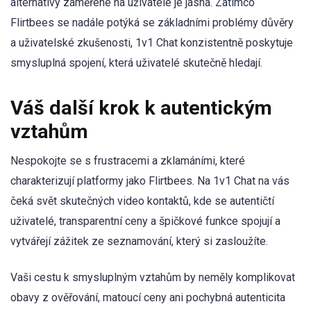
alternativy zaměřené na uživatele je jasná. Zatímco
Flirtbees se nadále potýká se základními problémy důvěry
a uživatelské zkušenosti, 1v1 Chat konzistentně poskytuje
smysluplná spojení, která uživatelé skutečně hledají.
Váš další krok k autentickým
vztahům
Nespokojte se s frustracemi a zklamáními, které
charakterizují platformy jako Flirtbees. Na 1v1 Chat na vás
čeká svět skutečných video kontaktů, kde se autentičtí
uživatelé, transparentní ceny a špičkové funkce spojují a
vytvářejí zážitek ze seznamování, který si zasloužíte.
Vaši cestu k smysluplným vztahům by neměly komplikovat
obavy z ověřování, matoucí ceny ani pochybná autenticita