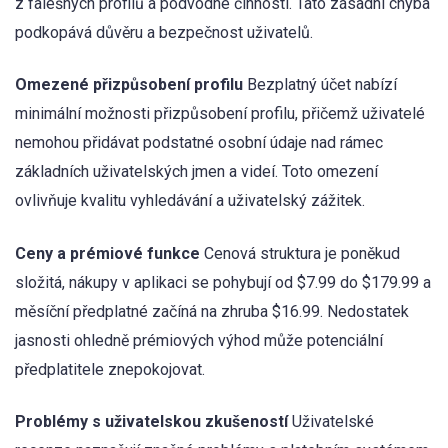
z falešných profilů a podvodné činnosti. Tato zásadní chyba
podkopává důvěru a bezpečnost uživatelů.
Omezené přizpůsobení profilu
Bezplatný účet nabízí
minimální možnosti přizpůsobení profilu, přičemž uživatelé
nemohou přidávat podstatné osobní údaje nad rámec
základních uživatelských jmen a videí. Toto omezení
ovlivňuje kvalitu vyhledávání a uživatelský zážitek.
Ceny a prémiové funkce
Cenová struktura je poněkud
složitá, nákupy v aplikaci se pohybují od $7.99 do $179.99 a
měsíční předplatné začíná na zhruba $16.99. Nedostatek
jasnosti ohledně prémiových výhod může potenciální
předplatitele znepokojovat.
Problémy s uživatelskou zkušeností
Uživatelské