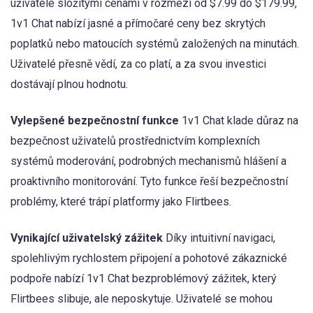
uživatele složitými cenami v rozmezí od $7.99 do $179.99,
1v1 Chat nabízí jasné a přímočaré ceny bez skrytých
poplatků nebo matoucích systémů založených na minutách.
Uživatelé přesně vědí, za co platí, a za svou investici
dostávají plnou hodnotu.
Vylepšené bezpečnostní funkce
1v1 Chat klade důraz na
bezpečnost uživatelů prostřednictvím komplexních
systémů moderování, podrobných mechanismů hlášení a
proaktivního monitorování. Tyto funkce řeší bezpečnostní
problémy, které trápí platformy jako Flirtbees.
Vynikající uživatelský zážitek
Díky intuitivní navigaci,
spolehlivým rychlostem připojení a pohotové zákaznické
podpoře nabízí 1v1 Chat bezproblémový zážitek, který
Flirtbees slibuje, ale neposkytuje. Uživatelé se mohou