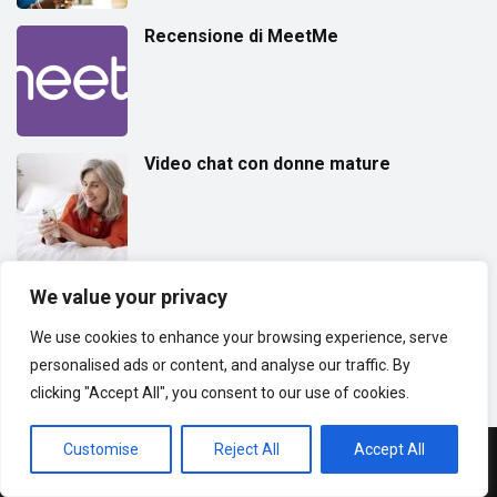
Recensione di MeetMe
Video chat con donne mature
We value your privacy
(18+) ESCLUSIONE DI RESPONSABILITÀ:
Questo sito web è destinato
We use cookies to enhance your browsing experience, serve
solo agli adulti. Poiché è un sito web di incontri e chat video casuali,
personalised ads or content, and analyse our traffic. By
pensato per mettere in contatto persone da tutto il mondo.
clicking "Accept All", you consent to our use of cookies.
Customise
Reject All
Accept All
© Copyright 2025 | Club 1v1 Chat