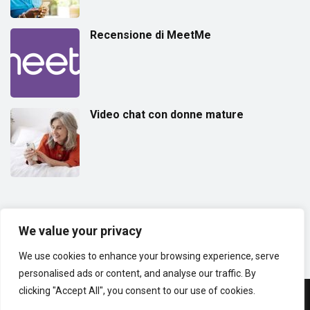
Recensione di MeetMe
Video chat con donne mature
(18+) ESCLUSIONE DI RESPONSABILITÀ:
Questo sito web è destinato
solo agli adulti. Poiché è un sito web di incontri e chat video casuali,
We value your privacy
pensato per mettere in contatto persone da tutto il mondo.
We use cookies to enhance your browsing experience, serve
personalised ads or content, and analyse our traffic. By
clicking "Accept All", you consent to our use of cookies.
© Copyright 2025 | Club 1v1 Chat