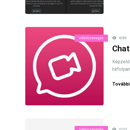
videócsevegés
4286
Chat
Képzeld 
hírfolya
További
videócsevegés
3233