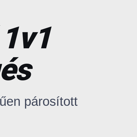
 1v1
és
űen párosított