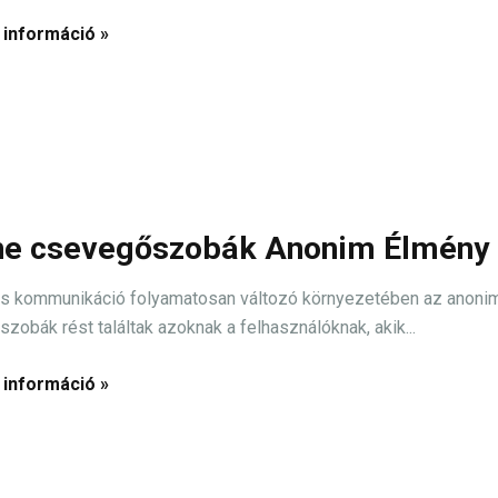
 információ »
ne csevegőszobák Anonim Élmény
lis kommunikáció folyamatosan változó környezetében az anonim
zobák rést találtak azoknak a felhasználóknak, akik...
 információ »