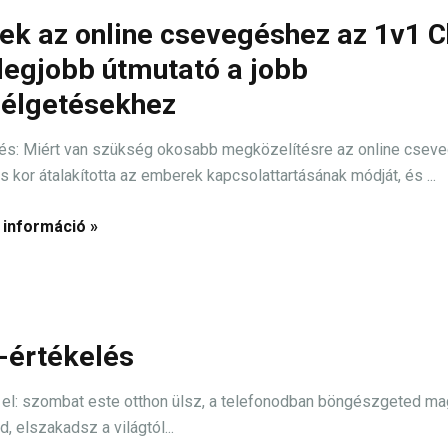
ek az online csevegéshez az 1v1 C
 legjobb útmutató a jobb
élgetésekhez
és: Miért van szükség okosabb megközelítésre az online csev
is kor átalakította az emberek kapcsolattartásának módját, és ...
 információ »
-értékelés
el: szombat este otthon ülsz, a telefonodban böngészgeted ma
, elszakadsz a világtól...