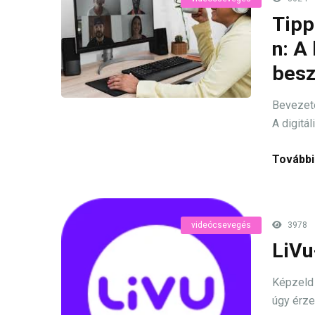
Tipp
n: A
besz
Bevezet
A digitál
További
videócsevegés
3978
LiVu
Képzeld 
úgy érzed