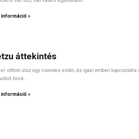
tokról van szó, van valami egyedülálló...
 információ »
tzu áttekintés
el: otthon ülsz egy csendes estén, és igazi emberi kapcsolatra 
udod, hová...
 információ »