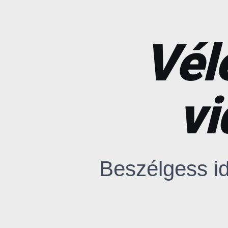
Vél
v
Beszélgess id