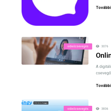
További
videócsevegés
3076
Onli
A digitá
csevegős
További
videócsevegés
3836