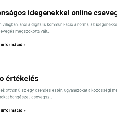
onságos idegenekkel online cseve
n világban, ahol a digitális kommunikáció a norma, az idegenekke
sevegés megszokottá vált...
 információ »
o értékelés
el: otthon ülsz egy csendes estén, ugyanazokat a közösségi m
mokat böngészel, csevegsz...
 információ »