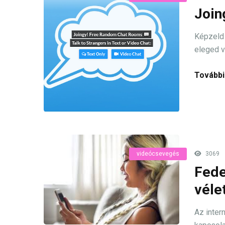
Join
Képzeld 
eleged va
További
videócsevegés
3069
Fede
véle
Az inter