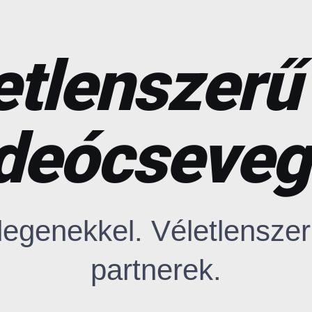
etlenszerű
ideócseveg
egenekkel. Véletlenszer
partnerek.