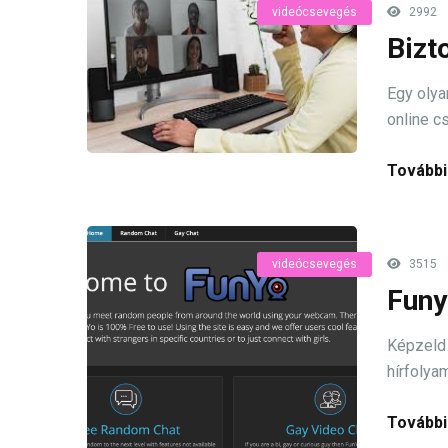
videócsevegés
2992
Bizt
Egy olya
online c
További
videócsevegés
3515
Funy
Képzeld 
hírfolya
További