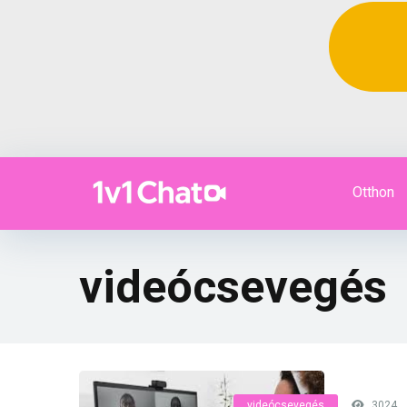
Otthon
videócsevegés
videócsevegés
3024