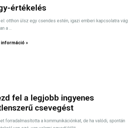
gy-értékelés
el: otthon ülsz egy csendes estén, igazi emberi kapcsolatra vág
n a ...
 információ »
zd fel a legjobb ingyenes
tlenszerű csevegést
net forradalmasította a kommunikációnkat, de ha valódi, spontán