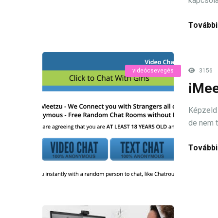
kapcsola
További
videócsevegés
3156
iMee
Képzeld 
de nem t
További