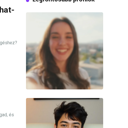
hat-
egéshez?
gad, és