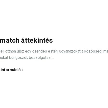
match áttekintés
el: otthon ülsz egy csendes estén, ugyanazokat a közösségi m
mokat böngészel, beszélgetsz ...
 információ »