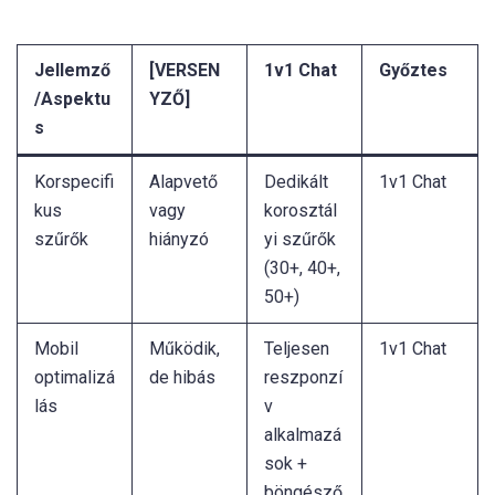
Jellemző
[VERSEN
1v1 Chat
Győztes
/Aspektu
YZŐ]
s
Korspecifi
Alapvető
Dedikált
1v1 Chat
kus
vagy
korosztál
szűrők
hiányzó
yi szűrők
(30+, 40+,
50+)
Mobil
Működik,
Teljesen
1v1 Chat
optimalizá
de hibás
reszponzí
lás
v
alkalmazá
sok +
böngésző