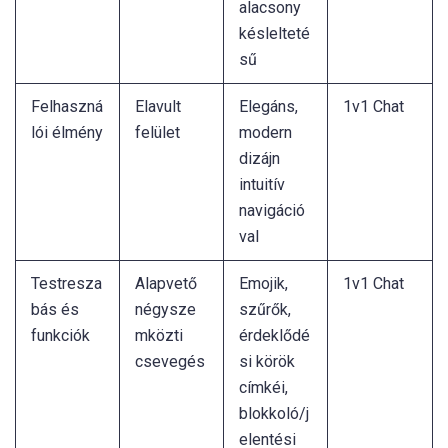
alacsony
késlelteté
sű
Felhaszná
Elavult
Elegáns,
1v1 Chat
lói élmény
felület
modern
dizájn
intuitív
navigáció
val
Testresza
Alapvető
Emojik,
1v1 Chat
bás és
négysze
szűrők,
funkciók
mközti
érdeklődé
csevegés
si körök
címkéi,
blokkoló/j
elentési