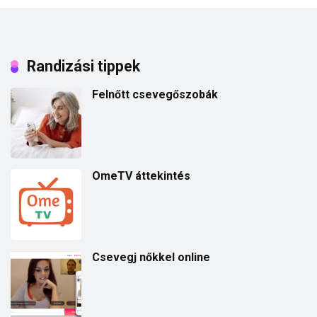
Randizási tippek
Felnőtt csevegőszobák
OmeTV áttekintés
Csevegj nőkkel online