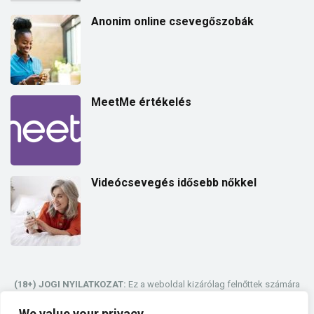
Anonim online csevegőszobák
MeetMe értékelés
Videócsevegés idősebb nőkkel
(18+) JOGI NYILATKOZAT:
Ez a weboldal kizárólag felnőttek számára
készült. Mivel egy társkereső és véletlenszerű videóchat weboldal,
amelynek célja, hogy kapcsolatba hozza az embereket a világ minden
We value your privacy