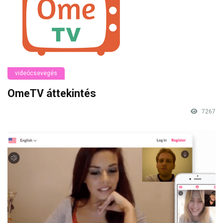
videócsevegés
OmeTV áttekintés
7267