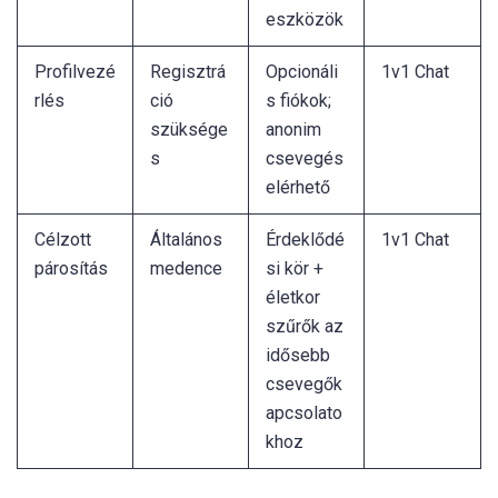
eszközök
Profilvezé
Regisztrá
Opcionáli
1v1 Chat
rlés
ció
s fiókok;
szüksége
anonim
s
csevegés
elérhető
Célzott
Általános
Érdeklődé
1v1 Chat
párosítás
medence
si kör +
életkor
szűrők az
idősebb
csevegők
apcsolato
khoz