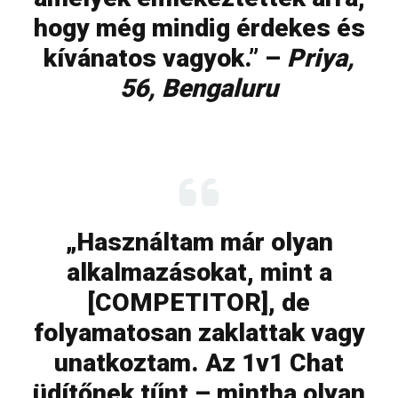
hogy még mindig érdekes és
kívánatos vagyok.” –
Priya,
56, Bengaluru
„Használtam már olyan
alkalmazásokat, mint a
[COMPETITOR], de
folyamatosan zaklattak vagy
unatkoztam. Az 1v1 Chat
üdítőnek tűnt – mintha olyan