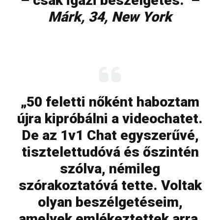
– csak igazi beszélgetés.” –
Márk, 34, New York
„50 feletti nőként haboztam
újra kipróbálni a videochatet.
De az 1v1 Chat egyszerűvé,
tisztelettudóvá és őszintén
szólva, némileg
szórakoztatóvá tette. Voltak
olyan beszélgetéseim,
amelyek emlékeztettek arra,