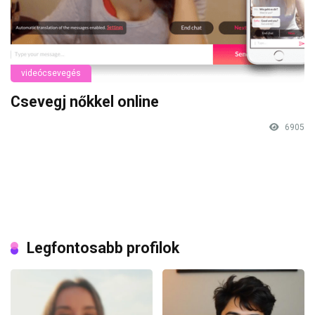
videócsevegés
Csevegj nőkkel online
6905
Legfontosabb profilok