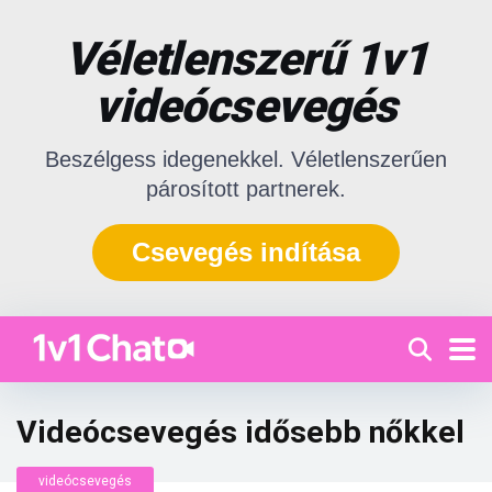
Véletlenszerű 1v1
videócsevegés
Beszélgess idegenekkel. Véletlenszerűen
párosított partnerek.
Csevegés indítása
Videócsevegés idősebb nőkkel
videócsevegés