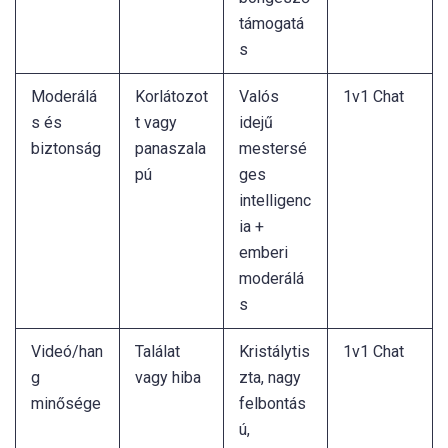
támogatá
s
Moderálá
Korlátozot
Valós
1v1 Chat
s és
t vagy
idejű
biztonság
panaszala
mestersé
pú
ges
intelligenc
ia +
emberi
moderálá
s
Videó/han
Találat
Kristálytis
1v1 Chat
g
vagy hiba
zta, nagy
minősége
felbontás
ú,