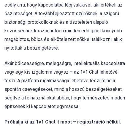
esély arra, hogy kapcsolatba lépj valakivel, aki értékeli az
őszinteséget. A továbbfejlesztett szűrőknek, a szigorú
biztonsági protokolloknak és a tiszteleten alapuló
közösségnek köszönhetően minden eddiginél könnyebb
magabiztos, bölcs és elkötelezett nőkkel találkozni, akik
nyitottak a beszélgetésre.
Akár bölcsességre, melegségre, intellektuális kapcsolatra
vagy egy kis izgalomra vágysz – az 1v1 Chat lehetővé
teszi. A platform rugalmassága lehetővé teszi mind a
spontán csevegéseket, mind a hosszú beszélgetéseket,
segítve a felhasználókat abban, hogy természetes módon
építsenek ki kapcsolatot egymással.
Próbálja ki az 1v1 Chat-t most – regisztráció nélkül.