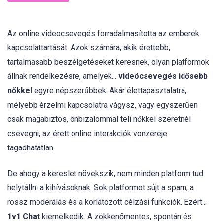
Az online videocsevegés forradalmasította az emberek
kapcsolattartását. Azok számára, akik érettebb,
tartalmasabb beszélgetéseket keresnek, olyan platformok
állnak rendelkezésre, amelyek...
videócsevegés idősebb
nőkkel
egyre népszerűbbek. Akár élettapasztalatra,
mélyebb érzelmi kapcsolatra vágysz, vagy egyszerűen
csak magabiztos, önbizalommal teli nőkkel szeretnél
csevegni, az érett online interakciók vonzereje
tagadhatatlan.
De ahogy a kereslet növekszik, nem minden platform tud
helytállni a kihívásoknak. Sok platformot sújt a spam, a
rossz moderálás és a korlátozott célzási funkciók. Ezért...
1v1 Chat
kiemelkedik. A zökkenőmentes, spontán és