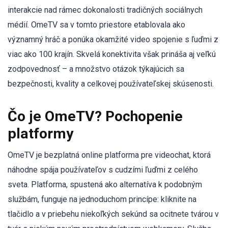
interakcie nad rámec dokonalosti tradičných sociálnych
médií. OmeTV sa v tomto priestore etablovala ako
významný hráč a ponúka okamžité video spojenie s ľuďmi z
viac ako 100 krajín. Skvelá konektivita však prináša aj veľkú
zodpovednosť – a množstvo otázok týkajúcich sa
bezpečnosti, kvality a celkovej používateľskej skúsenosti.
Čo je OmeTV? Pochopenie
platformy
OmeTV je bezplatná online platforma pre videochat, ktorá
náhodne spája používateľov s cudzími ľuďmi z celého
sveta. Platforma, spustená ako alternatíva k podobným
službám, funguje na jednoduchom princípe: kliknite na
tlačidlo a v priebehu niekoľkých sekúnd sa ocitnete tvárou v