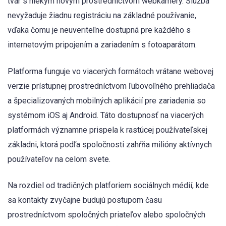
tvár s niekým novým prostredníctvom webkamery. Služba
nevyžaduje žiadnu registráciu na základné používanie,
vďaka čomu je neuveriteľne dostupná pre každého s
internetovým pripojením a zariadením s fotoaparátom.
Platforma funguje vo viacerých formátoch vrátane webovej
verzie prístupnej prostredníctvom ľubovoľného prehliadača
a špecializovaných mobilných aplikácií pre zariadenia so
systémom iOS aj Android. Táto dostupnosť na viacerých
platformách významne prispela k rastúcej používateľskej
základni, ktorá podľa spoločnosti zahŕňa milióny aktívnych
používateľov na celom svete.
Na rozdiel od tradičných platforiem sociálnych médií, kde
sa kontakty zvyčajne budujú postupom času
prostredníctvom spoločných priateľov alebo spoločných