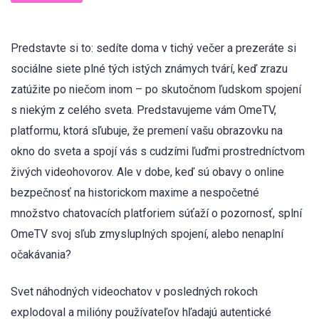
Predstavte si to: sedíte doma v tichý večer a prezeráte si
sociálne siete plné tých istých známych tvárí, keď zrazu
zatúžite po niečom inom – po skutočnom ľudskom spojení
s niekým z celého sveta. Predstavujeme vám OmeTV,
platformu, ktorá sľubuje, že premení vašu obrazovku na
okno do sveta a spojí vás s cudzími ľuďmi prostredníctvom
živých videohovorov. Ale v dobe, keď sú obavy o online
bezpečnosť na historickom maxime a nespočetné
množstvo chatovacích platforiem súťaží o pozornosť, splní
OmeTV svoj sľub zmysluplných spojení, alebo nenaplní
očakávania?
Svet náhodných videochatov v posledných rokoch
explodoval a milióny používateľov hľadajú autentické