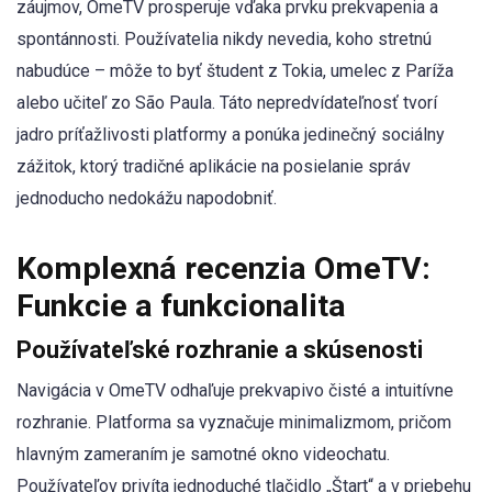
záujmov, OmeTV prosperuje vďaka prvku prekvapenia a
spontánnosti. Používatelia nikdy nevedia, koho stretnú
nabudúce – môže to byť študent z Tokia, umelec z Paríža
alebo učiteľ zo São Paula. Táto nepredvídateľnosť tvorí
jadro príťažlivosti platformy a ponúka jedinečný sociálny
zážitok, ktorý tradičné aplikácie na posielanie správ
jednoducho nedokážu napodobniť.
Komplexná recenzia OmeTV:
Funkcie a funkcionalita
Používateľské rozhranie a skúsenosti
Navigácia v OmeTV odhaľuje prekvapivo čisté a intuitívne
rozhranie. Platforma sa vyznačuje minimalizmom, pričom
hlavným zameraním je samotné okno videochatu.
Používateľov privíta jednoduché tlačidlo „Štart“ a v priebehu