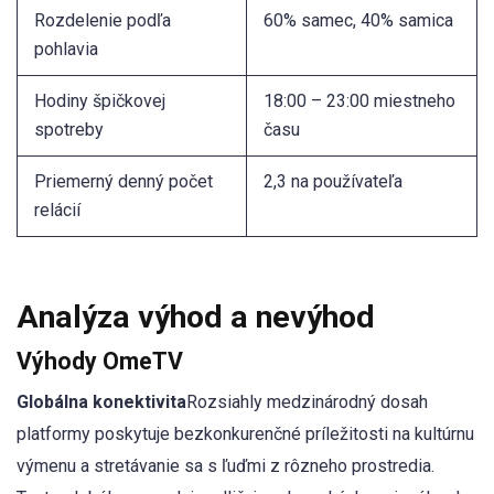
Rozdelenie podľa
60% samec, 40% samica
pohlavia
Hodiny špičkovej
18:00 – 23:00 miestneho
spotreby
času
Priemerný denný počet
2,3 na používateľa
relácií
Analýza výhod a nevýhod
Výhody OmeTV
Globálna konektivita
Rozsiahly medzinárodný dosah
platformy poskytuje bezkonkurenčné príležitosti na kultúrnu
výmenu a stretávanie sa s ľuďmi z rôzneho prostredia.