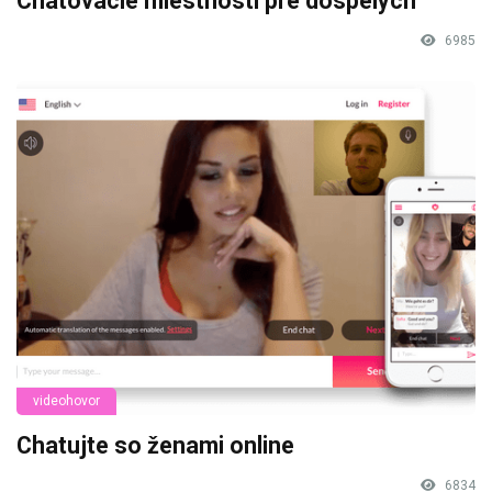
Chatovacie miestnosti pre dospelých
6985
videohovor
Chatujte so ženami online
6834