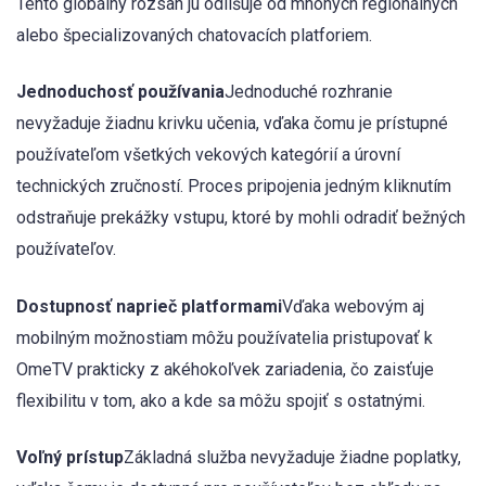
Tento globálny rozsah ju odlišuje od mnohých regionálnych
alebo špecializovaných chatovacích platforiem.
Jednoduchosť používania
Jednoduché rozhranie
nevyžaduje žiadnu krivku učenia, vďaka čomu je prístupné
používateľom všetkých vekových kategórií a úrovní
technických zručností. Proces pripojenia jedným kliknutím
odstraňuje prekážky vstupu, ktoré by mohli odradiť bežných
používateľov.
Dostupnosť naprieč platformami
Vďaka webovým aj
mobilným možnostiam môžu používatelia pristupovať k
OmeTV prakticky z akéhokoľvek zariadenia, čo zaisťuje
flexibilitu v tom, ako a kde sa môžu spojiť s ostatnými.
Voľný prístup
Základná služba nevyžaduje žiadne poplatky,