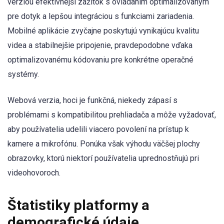
verziou efektívnejší zážitok s ovládaním optimalizovaným
pre dotyk a lepšou integráciou s funkciami zariadenia.
Mobilné aplikácie zvyčajne poskytujú vynikajúcu kvalitu
videa a stabilnejšie pripojenie, pravdepodobne vďaka
optimalizovanému kódovaniu pre konkrétne operačné
systémy.
Webová verzia, hoci je funkčná, niekedy zápasí s
problémami s kompatibilitou prehliadača a môže vyžadovať,
aby používatelia udelili viacero povolení na prístup k
kamere a mikrofónu. Ponúka však výhodu väčšej plochy
obrazovky, ktorú niektorí používatelia uprednostňujú pri
videohovoroch.
Štatistiky platformy a
demografické údaje