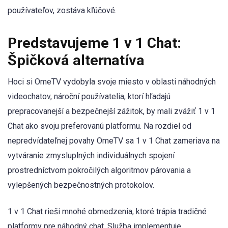
používateľov, zostáva kľúčové.
Predstavujeme 1 v 1 Chat:
Špičková alternatíva
Hoci si OmeTV vydobyla svoje miesto v oblasti náhodných
videochatov, nároční používatelia, ktorí hľadajú
prepracovanejší a bezpečnejší zážitok, by mali zvážiť 1 v 1
Chat ako svoju preferovanú platformu. Na rozdiel od
nepredvídateľnej povahy OmeTV sa 1 v 1 Chat zameriava na
vytváranie zmysluplných individuálnych spojení
prostredníctvom pokročilých algoritmov párovania a
vylepšených bezpečnostných protokolov.
1 v 1 Chat rieši mnohé obmedzenia, ktoré trápia tradičné
platformy pre náhodný chat. Služba implementuje