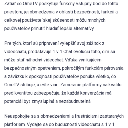
Zatiaľ čo OmeTV poskytuje funkčný vstupný bod do tohto
priestoru, jej obmedzenia v oblasti bezpečnosti, funkcií a
celkovej používateľskej skúsenosti môžu mnohých
používateľov prinútiť hľadať lepšie alternatívy.
Pre tých, ktorí sú pripravení vylepšiť svoj zážitok z
videochatu, predstavuje 1 v 1 Chat evolúciu toho, čím sa
môže stať náhodný videochat. Vďaka vynikajúcim
bezpečnostným opatreniam, pokročilým funkciám párovania
a záväzku k spokojnosti používateľov ponúka všetko, čo
OmeTV sľubuje, a ešte viac. Zameranie platformy na kvalitu
pred kvantitou zabezpečuje, že každá konverzácia má
potenciál byť zmysluplná a nezabudnuteľná.
Neuspokojte sa s obmedzeniami a frustráciami zastaraných
platforiem. Vydajte sa do budúcnosti videochatu s 1 v 1