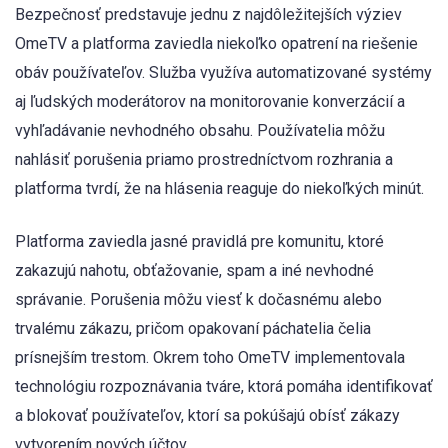
Bezpečnosť predstavuje jednu z najdôležitejších výziev
OmeTV a platforma zaviedla niekoľko opatrení na riešenie
obáv používateľov. Služba využíva automatizované systémy
aj ľudských moderátorov na monitorovanie konverzácií a
vyhľadávanie nevhodného obsahu. Používatelia môžu
nahlásiť porušenia priamo prostredníctvom rozhrania a
platforma tvrdí, že na hlásenia reaguje do niekoľkých minút.
Platforma zaviedla jasné pravidlá pre komunitu, ktoré
zakazujú nahotu, obťažovanie, spam a iné nevhodné
správanie. Porušenia môžu viesť k dočasnému alebo
trvalému zákazu, pričom opakovaní páchatelia čelia
prísnejším trestom. Okrem toho OmeTV implementovala
technológiu rozpoznávania tváre, ktorá pomáha identifikovať
a blokovať používateľov, ktorí sa pokúšajú obísť zákazy
vytvorením nových účtov.