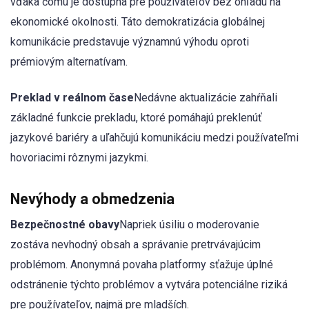
vďaka čomu je dostupná pre používateľov bez ohľadu na
ekonomické okolnosti. Táto demokratizácia globálnej
komunikácie predstavuje významnú výhodu oproti
prémiovým alternatívam.
Preklad v reálnom čase
Nedávne aktualizácie zahŕňali
základné funkcie prekladu, ktoré pomáhajú preklenúť
jazykové bariéry a uľahčujú komunikáciu medzi používateľmi
hovoriacimi rôznymi jazykmi.
Nevýhody a obmedzenia
Bezpečnostné obavy
Napriek úsiliu o moderovanie
zostáva nevhodný obsah a správanie pretrvávajúcim
problémom. Anonymná povaha platformy sťažuje úplné
odstránenie týchto problémov a vytvára potenciálne riziká
pre používateľov, najmä pre mladších.